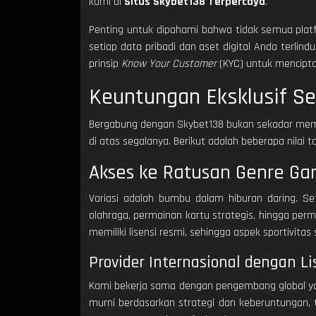
kami di
Situs Skybet138 Terpercaya
.
Penting untuk dipahami bahwa tidak semua plat
setiap data pribadi dan aset digital Anda terli
prinsip
Know Your Customer
(KYC) untuk mencipt
Keuntungan Eksklusif Se
Bergabung dengan Skybet138 bukan sekadar memi
di atas segalanya. Berikut adalah beberapa nilai
Akses ke Ratusan Genre Ga
Variasi adalah bumbu dalam hiburan daring. Set
olahraga, permainan kartu strategis, hingga pe
memiliki lisensi resmi, sehingga aspek sportivitas
Provider Internasional dengan Li
Kami bekerja sama dengan pengembang global y
murni berdasarkan strategi dan keberuntungan,