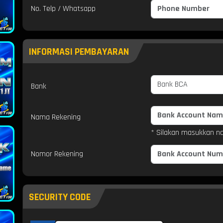
No. Telp / Whatsapp
INFORMASI PEMBAYARAN
Bank
Nama Rekening
* Silakan masukkan n
Nomor Rekening
SECURITY CODE