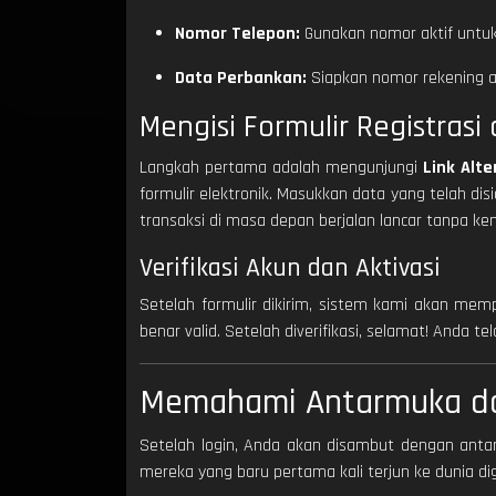
Nomor Telepon:
Gunakan nomor aktif untuk
Data Perbankan:
Siapkan nomor rekening a
Mengisi Formulir Registrasi 
Langkah pertama adalah mengunjungi
Link Alte
formulir elektronik. Masukkan data yang telah di
transaksi di masa depan berjalan lancar tanpa ke
Verifikasi Akun dan Aktivasi
Setelah formulir dikirim, sistem kami akan me
benar valid. Setelah diverifikasi, selamat! Anda
Memahami Antarmuka da
Setelah login, Anda akan disambut dengan ant
mereka yang baru pertama kali terjun ke dunia dig