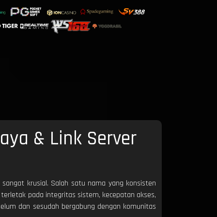
aya & Link Server
 sangat krusial. Salah satu nama yang konsisten
terletak pada integritas sistem, kecepatan akses,
sebelum dan sesudah bergabung dengan komunitas