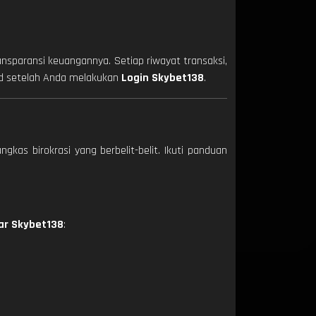
nsparansi keuangannya. Setiap riwayat transaksi,
ard setelah Anda melakukan
Login Skybet138
.
as birokrasi yang berbelit-belit. Ikuti panduan
ar Skybet138
: