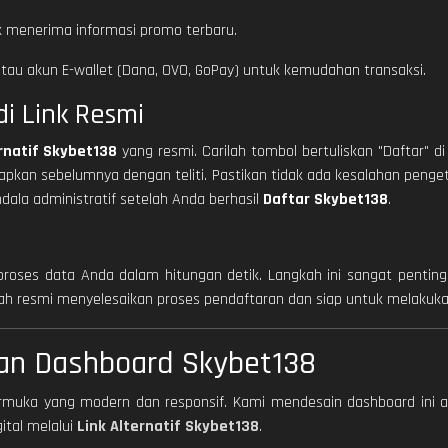
 menerima informasi promo terbaru.
tau akun E-wallet (Dana, OVO, GoPay) untuk kemudahan transaksi.
di Link Resmi
rnatif Skybet138
yang resmi. Carilah tombol bertuliskan "Daftar" 
siapkan sebelumnya dengan teliti. Pastikan tidak ada kesalahan peng
ndala administratif setelah Anda berhasil
Daftar Skybet138
.
mproses data Anda dalam hitungan detik. Langkah ini sangat penti
 telah resmi menyelesaikan proses pendaftaran dan siap untuk melakuk
n Dashboard Skybet138
armuka yang modern dan responsif. Kami mendesain dashboard ini 
ital melalui
Link Alternatif Skybet138
.