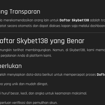
ng Transparan
ia merekomendasikan orang lain untuk
Daftar Skybet138
adalah tra
catat secara otomatis dan dapat diakses kapan saja melalui dashbo
aftar Skybet138 yang Benar
ungkin terlihat membingungkan. Namun, di Skybet138, kami memangk
perjalanan Anda di platform kami.
perlukan
telah menyiapkan data-data berikut untuk mempercepat proses
Daft
a yang unik dan mudah diingat.
huruf besar, kecil, dan angka untuk keamanan maksimal.
perluan verifikasi dan pemulihan akun.