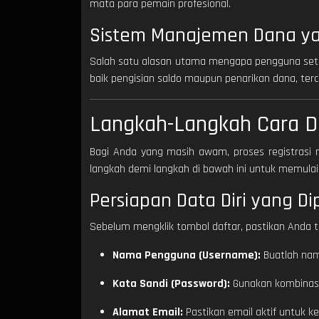
mata para pemain profesional.
Sistem Manajemen Dana ya
Salah satu alasan utama mengapa pengguna set
baik pengisian saldo maupun penarikan dana, ter
Langkah-Langkah Cara D
Bagi Anda yang masih awam, proses registrasi m
langkah demi langkah di bawah ini untuk memulai 
Persiapan Data Diri yang Di
Sebelum mengklik tombol daftar, pastikan Anda 
Nama Pengguna (Username):
Buatlah nam
Kata Sandi (Password):
Gunakan kombinasi 
Alamat Email:
Pastikan email aktif untuk ke