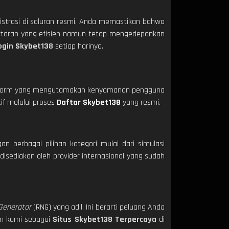
strasi di saluran resmi, Anda memastikan bahwa
ndaftaran yang efisien namun tetap mengedepankan
ogin Skybet138
setiap harinya.
platform yang mengutamakan kenyamanan pengguna
if melalui proses
Daftar Skybet138
yang resmi.
n berbagai pilihan kategori mulai dari simulasi
disediakan oleh provider internasional yang sudah
enerator
(RNG) yang adil. Ini berarti peluang Anda
an kami sebagai
Situs Skybet138 Terpercaya
di